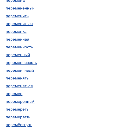
перемена
переменённый
переменить
перемениться
переменка
переменная
переменность
переменный
переменчивость
переменчивый
переменять
переменяться
перемер
перемеренный
перемереть
перемерзать
перемёрзнуть