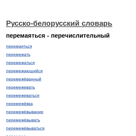
Русско-белорусский словарь
перемаяться - перечислительный
перемаяться
перемежать
перемежаться
перемежающийся
перемежёванный
перемежевать
перемежеваться
перемежёвка
перемежёвывание
перемежёвывать
перемежёвываться