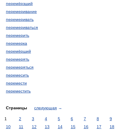
перемёрзший
перемеривание
перемеривать
перемериваться
перемерить
перемерка
перемёрший
перемерять
перемеряться
перемесить
перемести
переместить
Страницы
следующая
→
1
2
3
4
5
6
7
8
9
10
11
12
13
14
15
16
17
18